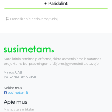
Pasidalinti
Pranešk apie netinkamą turinį
Sutelktinio rėmimo platforma, skirta asmeniniams ir paramos
projektams bei prasmingoms idėjoms įgyvendinti Lietuvoje.
Minios, UAB
Įm. kodas 305538511
Sekite mus
susimetam.lt
Apie mus
Misija, vizija ir tikslai