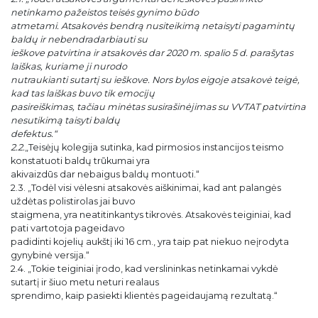
netinkamo pažeistos teisės gynimo būdo
atmetami. Atsakovės bendrą nusiteikimą netaisyti pagamintų
baldų ir nebendradarbiauti su
ieškove patvirtina ir atsakovės dar 2020 m. spalio 5 d. parašytas
laiškas, kuriame ji nurodo
nutraukianti sutartį su ieškove. Nors bylos eigoje atsakovė teigė,
kad tas laiškas buvo tik emocijų
pasireiškimas, tačiau minėtas susirašinėjimas su VVTAT patvirtina
nesutikimą taisyti baldų
defektus.“
2.2.
„Teisėjų kolegija sutinka, kad pirmosios instancijos teismo
konstatuoti baldų trūkumai yra
akivaizdūs dar nebaigus baldų montuoti.“
2.3. „Todėl visi vėlesni atsakovės aiškinimai, kad ant palangės
uždėtas polistirolas jai buvo
staigmena, yra neatitinkantys tikrovės. Atsakovės teiginiai, kad
pati vartotoja pageidavo
padidinti kojelių aukštį iki 16 cm., yra taip pat niekuo neįrodyta
gynybinė versija.“
2.4. „Tokie teiginiai įrodo, kad verslininkas netinkamai vykdė
sutartį ir šiuo metu neturi realaus
sprendimo, kaip pasiekti klientės pageidaujamą rezultatą.“