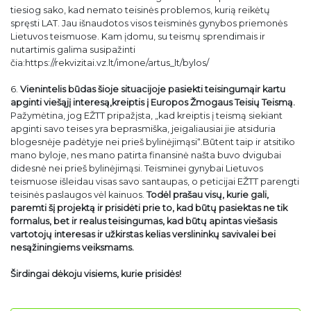
tiesiog sako, kad nemato teisinės problemos, kurią reikėtų
spręsti LAT. Jau išnaudotos visos teisminės gynybos priemonės
Lietuvos teismuose. Kam įdomu, su teismų sprendimais ir
nutartimis galima susipažinti
čia:https://rekvizitai.vz.lt/imone/artus_lt/bylos/
6.
Vienintelis būdas šioje situacijoje pasiekti teisingumąir kartu
apginti viešąjį interesą,
kreiptis į Europos Žmogaus Teisių Teismą.
Pažymėtina, jog EŽTT pripažįsta, „kad kreiptis į teismą siekiant
apginti savo teises yra beprasmiška, jeigaliausiai jie atsiduria
blogesnėje padėtyje nei prieš bylinėjimąsi“.Būtent taip ir atsitiko
mano byloje, nes mano patirta finansinė našta buvo dvigubai
didesnė nei prieš bylinėjimąsi. Teisminei gynybai Lietuvos
teismuose išleidau visas savo santaupas, o peticijai EŽTT parengti
teisinės paslaugos vėl kainuos.
Todėl prašau visų, kurie gali,
paremti šį projektą ir prisidėti prie to, kad būtų pasiektas ne tik
formalus, bet ir realus teisingumas, kad būtų apintas viešasis
vartotojų interesas ir užkirstas kelias verslininkų savivalei bei
nesąžiningiems veiksmams.
Širdingai dėkoju visiems, kurie prisidės!