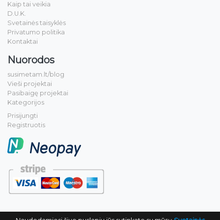
Kaip tai veikia
D.U.K.
Svetainės taisyklės
Privatumo politika
Kontaktai
Nuorodos
susimetam.lt/blog
Vieši projektai
Pasibaigę projektai
Kategorijos
Prisijungti
Registruotis