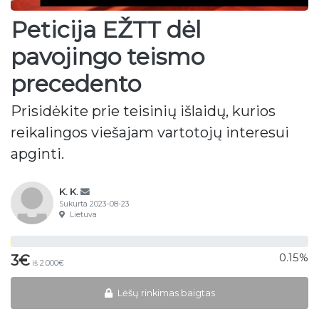
Peticija EŽTT dėl
pavojingo teismo
precedento
Prisidėkite prie teisinių išlaidų, kurios
reikalingos viešajam vartotojų interesui
apginti.
K. K.
Sukurta 2023-08-23
Lietuva
0.15%
3€
iš 2.000€
Lėšų rinkimas baigtas