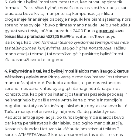
3. Galutinis bylinėjimosi rezultatas toks, kad buvau apginta tik
formaliai. Paskirsčius bylinėjimosi išlaidas susiklostė situacija, kai
praradau beveik visą man priteistą kompensaciją ir likau
blogesnėje finansinėje padėtyje negu iki kreipiantis į teismą, nors
sprendimas byloje ir buvo priimtas mano naudai. Jeigu nebūčiau
gynusi savo teisių, būčiau praradusi 2400 Eur, o
apgynusi
savo
teises likau praradusi 4531,25 Eur!!!
Konstitucinis Teismas yra
išaiškinęs, kad
vien formaliai teismo vykdomas teisingumas nėra
tas teisingumas, kurį įtvirtina, saugo ir gina Konstitucija.
Tačiau
mano atveju teismai į tai neatsižvelgė ir paskirstę bylinėjimosi
išlaidasneužtikrino teisingumo.
4. Pažymėtina ir tai, kad bylinėjimosi išlaidos man išaugo 2 kartus
dėl teismų aplaidumo!
Pirmą kartą pirmosios instancijos teismas
mano ieškinį atmetė. Paduota apeliacija - pirmos instancijos
sprendimas panaikintas, byla grąžinta nagrinėti iš naujo, nes
konstatuota, kad pirmos instancijos teismas pažeidė procesą ir
neišnagrinėjo bylos iš esmės. Antrą kartą pirmoje instancijoje
pagaliau nustatytos faktinės aplinkybės ir įrodyta atsakovo kaltė.
Tačiau manęs netenkino bylinėjimosi išlaidų paskirstymas.
Paduota antroji apeliacija, po kurios bylinėjimosi išlaidos buvo
dar kartą perskirstytos ir dar labiau pablogino mano situaciją.
Kasacinis skundas Lietuvos Aukščiausiajam teismui teiktas 3
kartus. ATMESTA.Visus 3 kartus argumentas tas pats - teismas