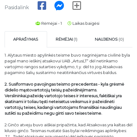
Pasidalink
Rėmėjai - 1
Laikas baigėsi
APRAŠYMAS
RĖMĖJAI
(1)
NAUJIENOS
(0)
1. Alytaus miesto apylinkės teisme buvo nagrinėjama civilinė byla
pagal mano ieškinį atsakovui UAB „ArtusLT“ dėl netinkamo
vartojimo rangos sutarties vykdymo, t.y. dėl to jog Atsakovas
pagamino šalių susitarimo neatitinkančius virtuvės baldus.
2.
Susiformavo pavojingas teismo precedentas - kyla grėsmė
didelio mąstovartotojų teisių pažeidinėjimams.
Verslininkai,pažeidę vartotojo teises ir interesus, faktiškai yra
skatinami ir toliau tęsti neteisėtus veiksmus ir pažeidinėti
vartotojų teises, kadangi vartotojams finansiškai naudingiau
sutikti su pažeidimu negu ginti savo teises teisme.
2.Ginčo atveju buvo aiškiai pripažinta, kad Atsakovas yra kaltas dėl
kilusio ginčo. Teismas nustatė šias bylai reikšmingas aplinkybes:
2.1. „Todėl atsakovės argumentai dėl ieškovės pasirinkto